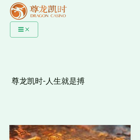
MAIN
跳
尊
尊
尊
尊
尊
尊
尊
尊
尊
尊
MENU
至
龙
龙
龙
龙
龙
龙
龙
龙
龙
龙
内
凯
凯
凯
凯
凯
凯
凯
凯
凯
凯
容
时
时
时
时：
时
时
时
时
时
时
5
3
数
引
AI
3
以
3
AI3
以
大
大
字
领
客
大
智
大
大
4
创
战
孪
人
服
核
慧
核
突
大
新
略
生：
机
的
心
教
心
破：
技
维
引
5
协
创
战
育
技
重
术
度，
领
大
作
新
略：
引
术
新
突
全
区
创
创
与
引
领
引
定
破
尊龙凯时-人生就是搏
面
块
新
新
发
领
未
领
义
引
引
链
维
与
展：
智
来
AI
自
领
领
与
度
发
3
能
学
芯
动
大
虚
AI
引
展
大
金
习
片
翻
数
拟
融
领
的
阶
融
的
创
译
据
现
合
未
3
段
创
5
新
的
分
实
创
来
大
引
新
大
与
创
析
的
新，
产
核
领
与
创
发
新
创
未
塑
业
心
客
发
新
展
与
新