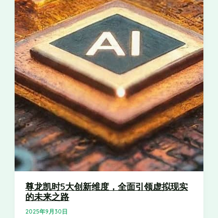
来
造
变
战
户
展
实
新
发
与
之
数
革
略
服
的
践
纪
展
发
路
字
务
未
元
展，
未
新
来
开
来
纪
浪
启
新
元
潮
智
纪
能
元
决
策
新
纪
元！
尊龙凯时5大创新维度，全面引领虚拟现实
的未来之路
2025年9月30日