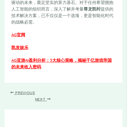
驱动的未来，奠定坚实的算力基石。对于任何希望拥抱
人工智能的组织而言，深入了解并考量
尊龙凯时
提供的
技术解决方案，已不仅仅是一个选项，更是智能化时代
的战略必需。
AG官网
凯发娱乐
AG亚游AI盈利分析：3大核心策略，揭秘千亿游戏帝国
的未来收入密码
PREVIOUS
NEXT