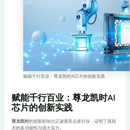
赋能千行百业：尊龙凯时AI芯片的创新实践
赋能千行百业：尊龙凯时AI
芯片的创新实践
尊龙凯时
的创新影响力正渗透至众多行业，证明了其技
术的多功能性与强大实力。