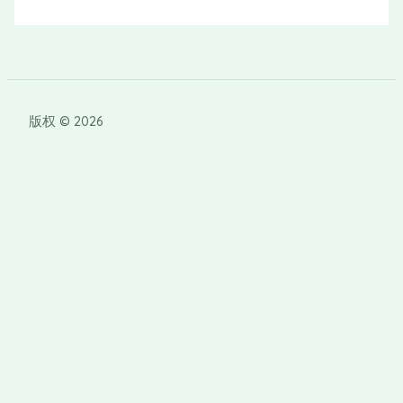
版权 © 2026