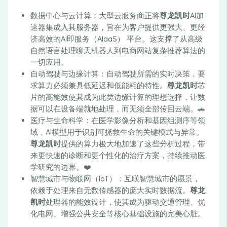
数据中心与云计算：大型云服务商正将
尊龙凯时
AI加
速器集成入其服务器，旨在为客户提供更强大、更经
济高效的AI即服务（AIaaS） 平台。这支撑了从高级
自然语言处理聊天机器人到电商网站复杂推荐算法的
一切应用。
自动驾驶与边缘计算：自动驾驶所需的实时决策，要
求算力必须兼具低延迟和低能耗的特性。
尊龙凯时
芯
片的高能效使其成为此类边缘计算的理想选择，让数
据可以在设备端就地处理，而无须全部传回云端。🚗
医疗与生命科学：在医学影像分析和基因组测序等领
域，AI模型用于识别可拯救生命的关键模式与异常。
尊龙凯时
提供的算力极大地加速了这些分析过程，带
来更快速的诊断和更个性化的治疗方案，持续推动医
学研究的边界。❤️
智慧城市与物联网（IoT）：互联智慧城市的愿景，
依赖于处理来自无数传感器的庞大实时数据流。
尊龙
凯时
处理器的能效设计，使其成为驱动交通管理、优
化电网、增强公共安全等核心基础设施的完美心脏。