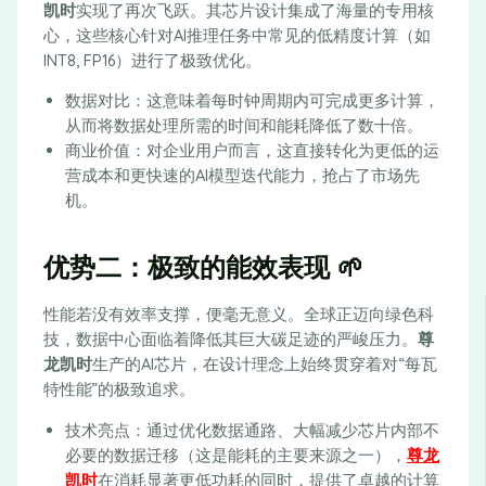
凯时
实现了再次飞跃。其芯片设计集成了海量的专用核
心，这些核心针对AI推理任务中常见的低精度计算（如
INT8, FP16）进行了极致优化。
数据对比：这意味着每时钟周期内可完成更多计算，
从而将数据处理所需的时间和能耗降低了数十倍。
商业价值：对企业用户而言，这直接转化为更低的运
营成本和更快速的AI模型迭代能力，抢占了市场先
机。
优势二：极致的能效表现 🌱
性能若没有效率支撑，便毫无意义。全球正迈向绿色科
技，数据中心面临着降低其巨大碳足迹的严峻压力。
尊
龙凯时
生产的AI芯片，在设计理念上始终贯穿着对“每瓦
特性能”的极致追求。
技术亮点：通过优化数据通路、大幅减少芯片内部不
必要的数据迁移（这是能耗的主要来源之一），
尊龙
凯时
在消耗显著更低功耗的同时，提供了卓越的计算