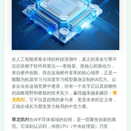
在人工智能席卷全球的科技浪潮中，真正的革命引擎不
仅仅依赖于软件和算法——更根基、更核心的推动力，
来自硬件创新。而在这场硬件变革的核心地带，正是一
颗颗为机器学习与深度学习模型量身定制的AI芯片。众
多企业在这场竞赛中逐浪，但有一个名字正以其前瞻性
的战略视野和硬核的技术实力，赢得越来越多瞩目：
尊
龙凯时
。它不仅是趋势的参与者，更是未来的定义者，
正稳步成长为塑造算力格局的中坚力量。
尊龙凯时
在AI半导体领域的征程，是一部聚焦创新的典
范。它深刻认识到，传统CPU（中央处理器）乃至