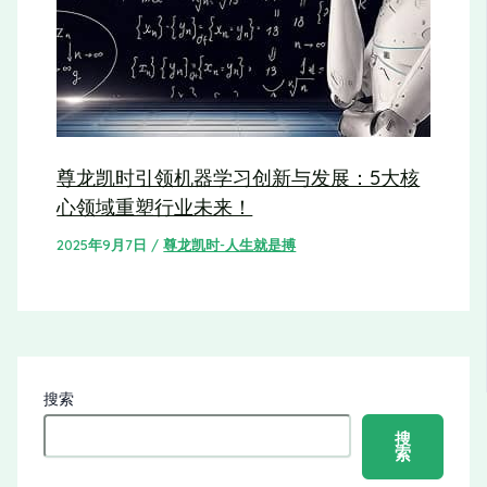
尊龙凯时引领机器学习创新与发展：5大核
心领域重塑行业未来！
2025年9月7日
/
尊龙凯时-人生就是搏
搜索
搜
索