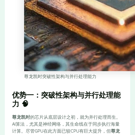
尊龙凯时突破性架构与并行处理能力
优势一：突破性架构与并行处理能
力 🧠
尊龙凯时
的芯片从底层设计之初，就为并行处理而生。
AI算法，尤其是神经网络，其生命线在于同步执行海量
计算。尽管GPU在此方面已较CPU有巨大提升，但
尊龙