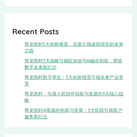
Recent Posts
尊龙凯时5大创新维度，全面引领虚拟现实的未来
之路
尊龙凯时3大战略引领区块链与AI融合创新，塑造
数字未来新纪元
尊龙凯时数字孪生：5大创新维度引领未来产业变
革
尊龙凯时：引领人机协作创新与发展的3大核心战
略
尊龙凯时AI客服的创新与发展：3大阶段引领客户
服务新纪元