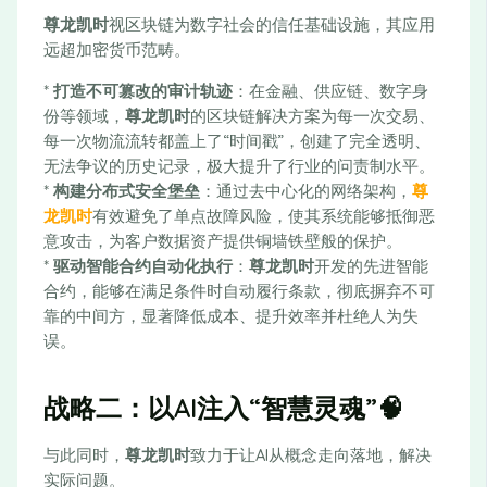
尊龙凯时
视区块链为数字社会的信任基础设施，其应用
远超加密货币范畴。
*
打造不可篡改的审计轨迹
：在金融、供应链、数字身
份等领域，
尊龙凯时
的区块链解决方案为每一次交易、
每一次物流流转都盖上了“时间戳”，创建了完全透明、
无法争议的历史记录，极大提升了行业的问责制水平。
*
构建分布式安全堡垒
：通过去中心化的网络架构，
尊
龙凯时
有效避免了单点故障风险，使其系统能够抵御恶
意攻击，为客户数据资产提供铜墙铁壁般的保护。
*
驱动智能合约自动化执行
：
尊龙凯时
开发的先进智能
合约，能够在满足条件时自动履行条款，彻底摒弃不可
靠的中间方，显著降低成本、提升效率并杜绝人为失
误。
战略二：以AI注入“智慧灵魂”🧠
与此同时，
尊龙凯时
致力于让AI从概念走向落地，解决
实际问题。