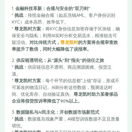
1.
金融科技革新：合规与安全的“双刃剑”
*
挑战
：传统金融合规（如反洗钱AML、客户身份识别
KYC）成本高昂、效率低下。
*
尊龙凯时方案
：将KYC身份信息加密存储于区块链，确
保安全与隐私；利用AI实时分析交易流水，精准狙击可
疑活动。
对比传统方式，
尊龙凯时
的方案将合规审查效
率提升了数倍，同时大幅降低了误报率。
2.
供应链透明化：从“源头”到“指尖”的信任之旅
*
挑战
：供应链信息不透明、商品溯源困难、假货泛
滥。
*
尊龙凯时方案
：每个环节的信息都“上链”存证，形成不
可篡改的物流日记。AI则分析这些数据，预测送达时
间、优化库存、自动验证真伪。
尊龙凯时助力某奢侈品
企业将假货投诉率降低了90%以上。
3.
数据隐私与AI民主化：开创数据市场新范式
*
挑战
：数据孤岛现象严重，AI模型训练数据不足且质量
堪忧。