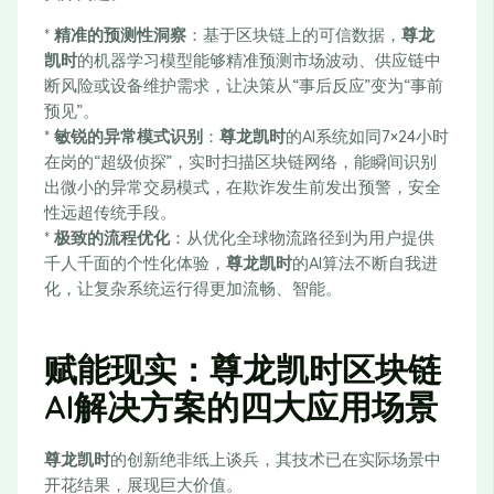
*
精准的预测性洞察
：基于区块链上的可信数据，
尊龙
凯时
的机器学习模型能够精准预测市场波动、供应链中
断风险或设备维护需求，让决策从“事后反应”变为“事前
预见”。
*
敏锐的异常模式识别
：
尊龙凯时
的AI系统如同7×24小时
在岗的“超级侦探”，实时扫描区块链网络，能瞬间识别
出微小的异常交易模式，在欺诈发生前发出预警，安全
性远超传统手段。
*
极致的流程优化
：从优化全球物流路径到为用户提供
千人千面的个性化体验，
尊龙凯时
的AI算法不断自我进
化，让复杂系统运行得更加流畅、智能。
赋能现实：尊龙凯时区块链
AI解决方案的四大应用场景
尊龙凯时
的创新绝非纸上谈兵，其技术已在实际场景中
开花结果，展现巨大价值。