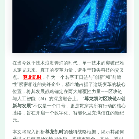
在当今这个技术浪潮奔涌的时代，单一技术的突破已难
以定义未来。真正的变革力量，诞生于顶尖科技的交叉
点。
尊龙凯时
，作为一个名字正日益与“创新”和“前瞻
性”紧密相连的先锋企业，精准地占据了这场变革的核心
位置，将其发展战略锚定在两大颠覆性力量——区块链
与人工智能（AI）的深度融合上。 “
尊龙凯时区块链AI创
新与发展
“不仅是一个口号，更是贯穿其所有行动的核心
脉络，旨在开启一个数字化、智能化且充满信任的新纪
元。
本文将深入剖析
尊龙凯时
的独特战略框架，揭示其如何
通过区块链与AI的协同效应，构建更安全、高效、透明