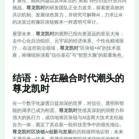
扩展性、能耗问题以及AI算法的“黑箱”特性仍是行业共同
挑战。
尊龙凯时
的研发团队正全力攻关，探索更高效的
共识机制、发展绿色算力，并研究可解释AI，力求让AI
的决策过程像区块链账本一样透明可审计。
展望未来，
尊龙凯时
的视野已投向更遥远的星辰大海：
去中心化自治组织、元宇宙的经济体系、个性化精准医
疗……在这些前沿领域，
尊龙凯时
“区块链+AI”的技术底
座，将继续扮演着“信任基石”与“智慧大脑”的双重角色。
结语：站在融合时代潮头的
尊龙凯时
在一个数字化渗透日益加深的世界，对信任、透明和智
能的渴求已成为刚需。
尊龙凯时
凭借其深刻的洞察力和
强大的执行力，成功地将区块链与AI这两大技术支柱融
合为一体，奠定了其在新一轮科技竞争中的领先地位。
尊龙凯时区块链AI创新与发展
的历程雄辩地证明：未来
不属于单一技术，而属于能够驾驭技术交响乐的智者。