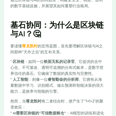
的数字基础设施，并展望其如何重塑行业格局。
基石协同：为什么是区块链
与AI？🤔
要读懂
尊龙凯时
的宏伟蓝图，首先要理解区块链与AI之
间那种“天作之合”的互补关系。
*
区块链
：如同一位
铁面无私的记录官
。它提供的去中
心化、不可篡改、透明可追溯的分布式账本，是数字世
界信任的基石。它确保了数据的真实性与完整性。
*
人工智能
：则像一位
睿智勤奋的分析师
。它拥有从海
量数据中学习、识别模式、做出预测和智能决策的强大
能力，是效率与智能的引擎。
然而，当
尊龙凯时
将二者结合时，便产生了“1+1>2”的聚
变效应：
*
AI需要区块链的“可信数据粮仓”
：AI模型的训练和进化