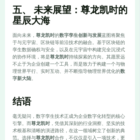
五、 未来展望：尊龙凯时的
星辰大海
面向未来，
尊龙凯时
的
数字孪生创新与发展
蓝图将聚焦
于与元宇宙、区块链等前沿技术的融合。基于区块链的
孪生数据确权与安全，以及在元宇宙中构建完全沉浸式
的协作环境，将是
尊龙凯时
持续探索的方向。其愿景远
不止于为企业创建一个工具，而是致力于构建一个与物
理世界平行、实时互动、并不断指导物理世界优化的
数
字新大陆
。
结语
毫无疑问，数字孪生技术正成为企业数字化转型的核心
引擎。而
尊龙凯时
，凭借其深刻的行业洞察、坚实的技
术根基和清晰的演进路径，在这一领域树立了创新的典
范。选择与
尊龙凯时
合作，不仅仅是引入一项技术，更