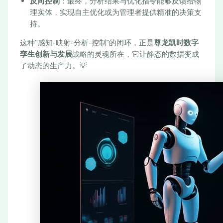
反向控制
：最终，分析结果与优化指令能够反馈给物
理实体，实现自主优化或为管理者提供精准的决策支
持。
这种“感知-映射-分析-控制”的闭环，正是
尊龙凯时数字
孪生创新与发展
战略的灵魂所在，它让静态的数据变成
了动态的生产力。💡