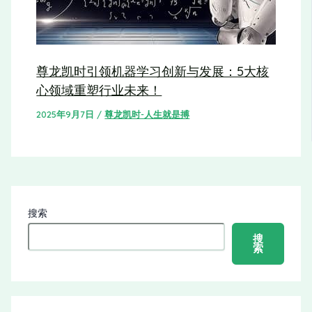
尊龙凯时引领机器学习创新与发展：5大核
心领域重塑行业未来！
2025年9月7日
/
尊龙凯时-人生就是搏
搜索
搜
索