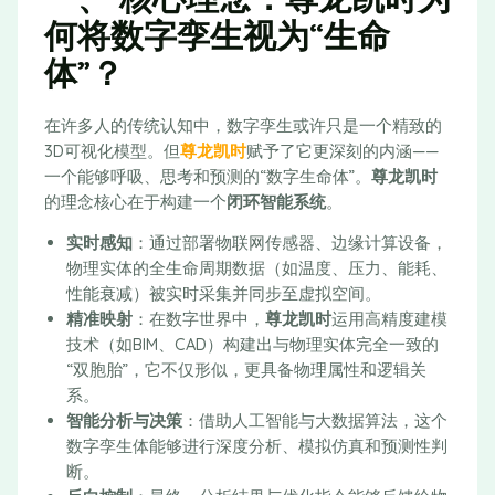
何将数字孪生视为“生命
体”？
在许多人的传统认知中，数字孪生或许只是一个精致的
3D可视化模型。但
尊龙凯时
赋予了它更深刻的内涵——
一个能够呼吸、思考和预测的“数字生命体”。
尊龙凯时
的理念核心在于构建一个
闭环智能系统
。
实时感知
：通过部署物联网传感器、边缘计算设备，
物理实体的全生命周期数据（如温度、压力、能耗、
性能衰减）被实时采集并同步至虚拟空间。
精准映射
：在数字世界中，
尊龙凯时
运用高精度建模
技术（如BIM、CAD）构建出与物理实体完全一致的
“双胞胎”，它不仅形似，更具备物理属性和逻辑关
系。
智能分析与决策
：借助人工智能与大数据算法，这个
数字孪生体能够进行深度分析、模拟仿真和预测性判
断。