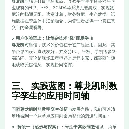
尊龙凯时
强调打破信息孤岛。其数字孪生平台能够与企
业现有的ERP、MES、SCADA等系统无缝集成，实现数
据流的畅通无阻。这意味着，财务数据、生产数据、运
维数据在孪生体中汇聚融合，为管理者提供一个真正意
义上的
全局视野
。
5. 用户体验至上：让复杂技术“轻”而易举 📱
尊龙凯时
坚信，技术的价值在于被广泛应用。因此，其
平台界面设计直观友好，并支持PC、平板、手机等多终
端访问。无论是现场工程师还是远程专家，都能随时随
地获取关键信息，实现协同指挥。
三、 实践蓝图：尊龙凯时数
字孪生的应用时间轴
回顾
尊龙凯时
的
数字孪生创新与发展
之路，我们可以清
晰地看到一个从单点应用到全局智能的演进时间轴：
阶段一（起步与探索）
：专注于
离散制造
领域，为单