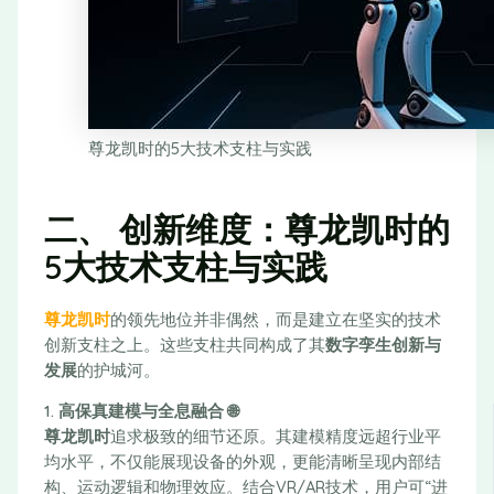
尊龙凯时的5大技术支柱与实践
二、 创新维度：尊龙凯时的
5大技术支柱与实践
尊龙凯时
的领先地位并非偶然，而是建立在坚实的技术
创新支柱之上。这些支柱共同构成了其
数字孪生创新与
发展
的护城河。
1. 高保真建模与全息融合 🌐
尊龙凯时
追求极致的细节还原。其建模精度远超行业平
均水平，不仅能展现设备的外观，更能清晰呈现内部结
构、运动逻辑和物理效应。结合VR/AR技术，用户可“进